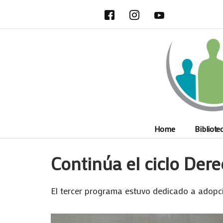
Ir
al
contenido
Home
Bibliote
Continúa el ciclo Der
El tercer programa estuvo dedicado a adopci